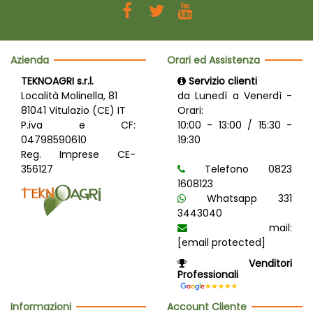
Azienda
Orari ed Assistenza
TEKNOAGRI s.r.l.
Servizio clienti
Località Molinella, 81
da Lunedì a Venerdì -
81041 Vitulazio (CE) IT
Orari:
P.iva e CF:
10:00 - 13:00 / 15:30 -
04798590610
19:30
Reg. Imprese CE-
356127
Telefono 0823
1608123
Whatsapp 331
3443040
mail:
[email protected]
Venditori
Professionali
Informazioni
Account Cliente