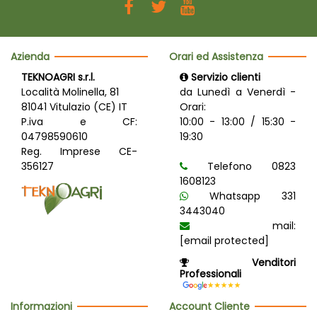
Azienda
Orari ed Assistenza
TEKNOAGRI s.r.l.
Servizio clienti
Località Molinella, 81
da Lunedì a Venerdì -
81041 Vitulazio (CE) IT
Orari:
P.iva e CF:
10:00 - 13:00 / 15:30 -
04798590610
19:30
Reg. Imprese CE-
356127
Telefono 0823
1608123
Whatsapp 331
3443040
mail:
[email protected]
Venditori
Professionali
Informazioni
Account Cliente