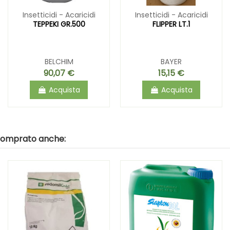
Insetticidi - Acaricidi
Insetticidi - Acaricidi
TEPPEKI GR.500
FLIPPER LT.1
BELCHIM
BAYER
90,07 €
15,15 €
Acquista
Acquista
 comprato anche: