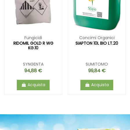
Fungicidi
Concimi Organici
RIDOMIL GOLD R WG
SIAPTON 10L BIO LT.20
KG.10
SYNGENTA
SUMITOMO
94,88 €
99,84 €
Acquista
Acquista