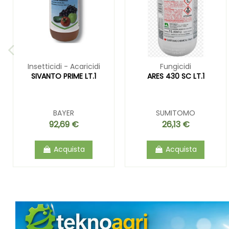
Insetticidi - Acaricidi
Fungicidi
SIVANTO PRIME LT.1
ARES 430 SC LT.1
BAYER
SUMITOMO
92,69 €
26,13 €
Acquista
Acquista