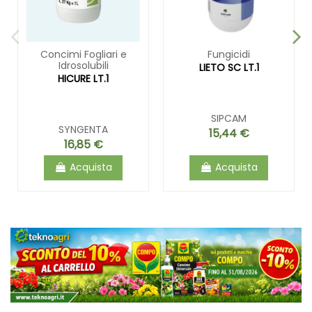
Concimi Fogliari e
Fungicidi
Idrosolubili
LIETO SC LT.1
HICURE LT.1
SIPCAM
SYNGENTA
15,44 €
16,85 €
Acquista
Acquista