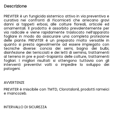
Descrizione
PREVITER è un fungicida sistemico attivo in via preventiva e
curativa nei confronti di Ficomiceti che arrecano gravi
danni ai tappeti erbosi, alle colture floreali, orticole ed
ornamentali. Il prodotto è assorbito prevalentemente per
via radicale e viene rapidamente traslocato nell’apparato
fogliare in modo da assicurare una completa protezione
delle piante. PREVITER è un preparato molto versatile in
quanto si presta agevolmente ad essere impiegato con
tecniche diverse: concia dei semi, bagno dei bulbi,
disinfezione dei terricciati e dei letti di semina, trattamenti
al terreno in pre e post-trapianto delle colture, trattamenti
fogliari. I migliori risultati si ottengono tuttavia con gli
interventi preventivi volti a impedire lo sviluppo dei
patogeni.
AVVERTENZE
PREVITER è miscibile con TMTD, Clorotalonil, prodotti rameici
e mancozeb.
INTERVALLO DI SICUREZZA