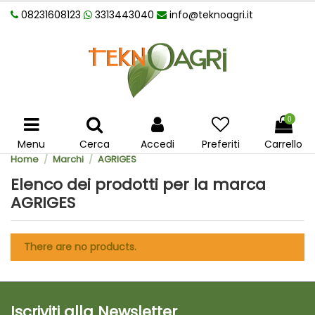
08231608123
3313443040
info@teknoagri.it
0
Menu
Cerca
Accedi
Preferiti
Carrello
Home
Marchi
AGRIGES
Elenco dei prodotti per la marca
AGRIGES
There are no products.
Iscriviti alla Newsletter