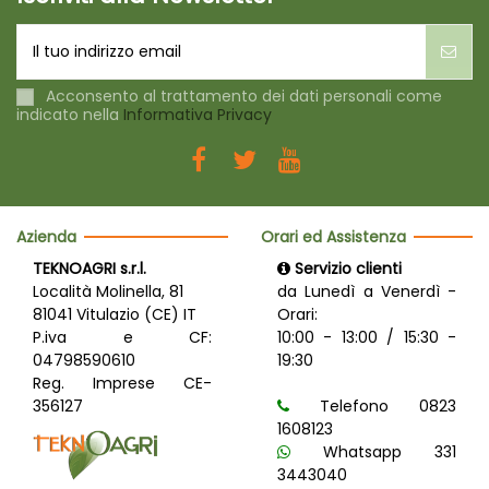
Acconsento al trattamento dei dati personali come
indicato nella
Informativa Privacy
Azienda
Orari ed Assistenza
TEKNOAGRI s.r.l.
Servizio clienti
Località Molinella, 81
da Lunedì a Venerdì -
81041 Vitulazio (CE) IT
Orari:
P.iva e CF:
10:00 - 13:00 / 15:30 -
04798590610
19:30
Reg. Imprese CE-
356127
Telefono 0823
1608123
Whatsapp 331
3443040