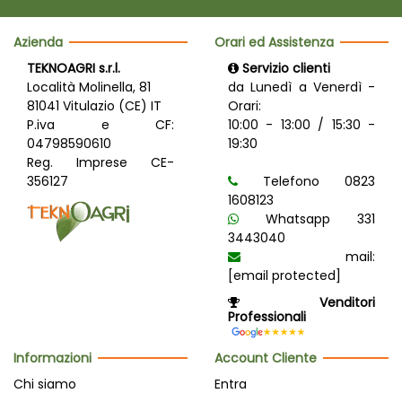
Azienda
Orari ed Assistenza
TEKNOAGRI s.r.l.
Servizio clienti
Località Molinella, 81
da Lunedì a Venerdì -
81041 Vitulazio (CE) IT
Orari:
P.iva e CF:
10:00 - 13:00 / 15:30 -
04798590610
19:30
Reg. Imprese CE-
356127
Telefono 0823
1608123
Whatsapp 331
3443040
mail:
[email protected]
Venditori
Professionali
Informazioni
Account Cliente
Chi siamo
Entra